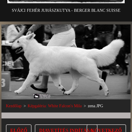
SVÁJCI FEHÉR JUHÁSZKUTYA - BERGER BLANC SUISSE
Kezdőlap
>
Képgaléria: White Falcon's Mila
>
zena.JPG
ELŐZŐ
DIAVETÍTÉS INDÍTÁSA
KÖVETKEZŐ