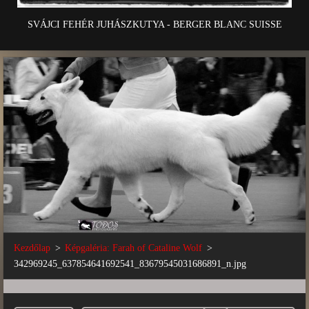
SVÁJCI FEHÉR JUHÁSZKUTYA - BERGER BLANC SUISSE
Kezdőlap
>
Képgaléria: Farah of Cataline Wolf
>
342969245_637854641692541_83679545031686891_n.jpg