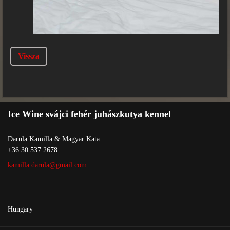
Vissza
Ice Wine svájci fehér juhászkutya kennel
Darula Kamilla & Magyar Kata
+36 30 537 2678
kamilla.
darula@g
mail.com
Hungary